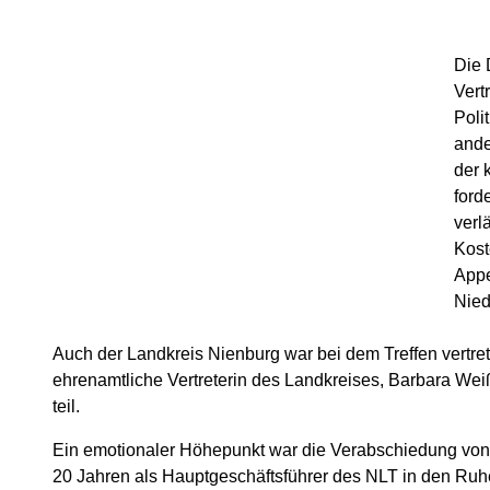
Die 
Vert
Poli
ande
der 
ford
verl
Kost
Appe
Nied
Auch der Landkreis Nienburg war bei dem Treffen vertre
ehrenamtliche Vertreterin des Landkreises, Barbara We
teil.
Ein emotionaler Höhepunkt war die Verabschiedung von P
20 Jahren als Hauptgeschäftsführer des NLT in den Ruh